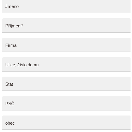
Jméno
Příjmení*
Firma
Ulice, číslo domu
Stát
PSČ
obec